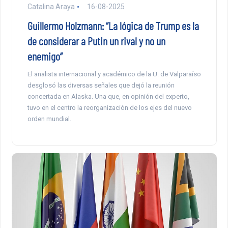
Catalina Araya
16-08-2025
Guillermo Holzmann: “La lógica de Trump es la
de considerar a Putin un rival y no un
enemigo”
El analista internacional y académico de la U. de Valparaíso
desglosó las diversas señales que dejó la reunión
concertada en Alaska. Una que, en opinión del experto,
tuvo en el centro la reorganización de los ejes del nuevo
orden mundial.