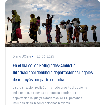
Diario UChile
20-06-2025
En el Día de los Refugiados: Amnistía
Internacional denuncia deportaciones ilegales
de rohinyás por parte de India
La organización realizó un llamado urgente al gobierno
indio para que detenga de inmediato todas las
deportaciones que ya suman más de 140 personas,
incluidas niñas, niños y personas mayores.