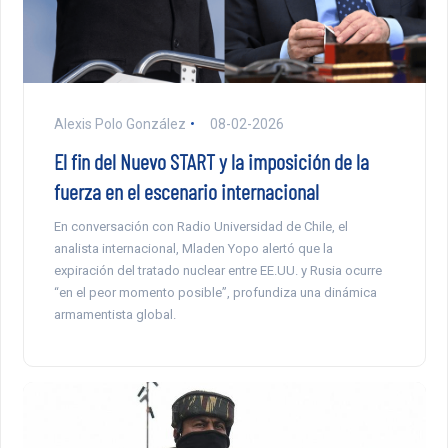
Alexis Polo González
08-02-2026
El fin del Nuevo START y la imposición de la
fuerza en el escenario internacional
En conversación con Radio Universidad de Chile, el
analista internacional, Mladen Yopo alertó que la
expiración del tratado nuclear entre EE.UU. y Rusia ocurre
“en el peor momento posible”, profundiza una dinámica
armamentista global.