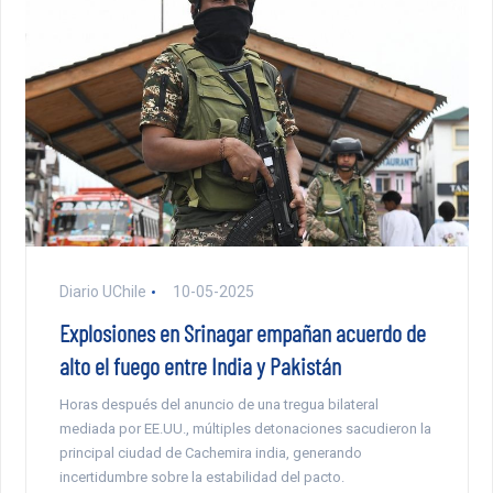
Diario UChile
10-05-2025
Explosiones en Srinagar empañan acuerdo de
alto el fuego entre India y Pakistán
Horas después del anuncio de una tregua bilateral
mediada por EE.UU., múltiples detonaciones sacudieron la
principal ciudad de Cachemira india, generando
incertidumbre sobre la estabilidad del pacto.