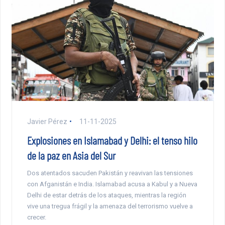
Javier Pérez
11-11-2025
Explosiones en Islamabad y Delhi: el tenso hilo
de la paz en Asia del Sur
Dos atentados sacuden Pakistán y reavivan las tensiones
con Afganistán e India. Islamabad acusa a Kabul y a Nueva
Delhi de estar detrás de los ataques, mientras la región
vive una tregua frágil y la amenaza del terrorismo vuelve a
crecer.