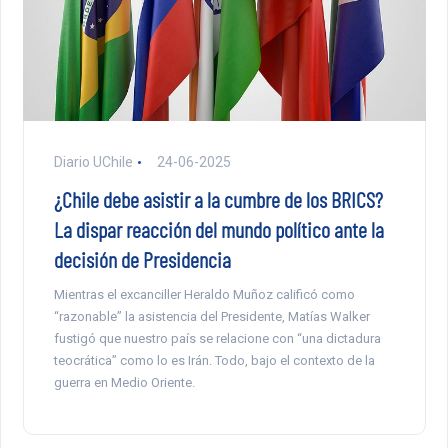
Diario UChile
24-06-2025
¿Chile debe asistir a la cumbre de los BRICS?
La dispar reacción del mundo político ante la
decisión de Presidencia
Mientras el excanciller Heraldo Muñoz calificó como
“razonable” la asistencia del Presidente, Matías Walker
fustigó que nuestro país se relacione con “una dictadura
teocrática” como lo es Irán. Todo, bajo el contexto de la
guerra en Medio Oriente.