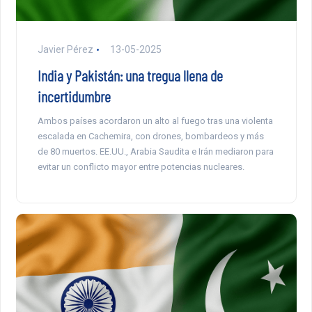
Javier Pérez
13-05-2025
India y Pakistán: una tregua llena de
incertidumbre
Ambos países acordaron un alto al fuego tras una violenta
escalada en Cachemira, con drones, bombardeos y más
de 80 muertos. EE.UU., Arabia Saudita e Irán mediaron para
evitar un conflicto mayor entre potencias nucleares.