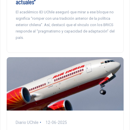
actuales”
El académico IEI UChile aseguró que mirar a ese bloque no
significa “romper con una tradición anterior de la política
exterior chilena”. Así, destacó que el vínculo con los BRICS
responde al “pragmatismo y capacidad de adaptación” del
país.
Diario UChile
12-06-2025