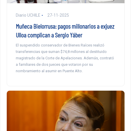
Diario UCHILE
27-11-2025
Muñeca Bielorrusa: pagos millonarios a exjuez
Ulloa complican a Sergio Yáber
El suspendido conservador de Bienes Raíces realizó
transferencias que suman $74,8 millones al destituido
magistrado de la Corte de Apelaciones. Además, contrató
a familiares de dos jueces que votaron por su
nombramiento al asumir en Puente Alto.