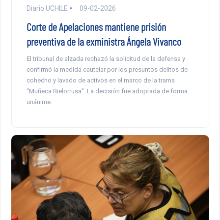
Diario UCHILE
09-02-2026
Corte de Apelaciones mantiene prisión
preventiva de la exministra Ángela Vivanco
El tribunal de alzada rechazó la solicitud de la defensa y
confirmó la medida cautelar por los presuntos delitos de
cohecho y lavado de activos en el marco de la trama
“Muñeca Bielorrusa”. La decisión fue adoptada de forma
unánime.