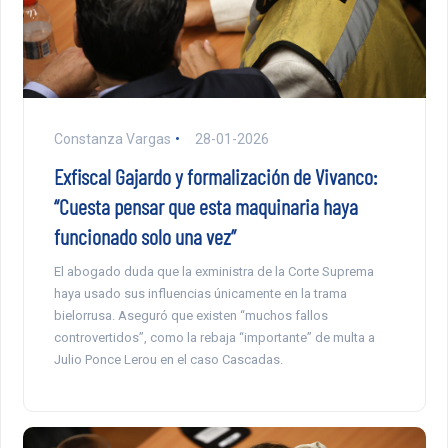
Constanza Vargas
28-01-2026
Exfiscal Gajardo y formalización de Vivanco:
“Cuesta pensar que esta maquinaria haya
funcionado solo una vez”
El abogado duda que la exministra de la Corte Suprema
haya usado sus influencias únicamente en la trama
bielorrusa. Aseguró que existen “muchos fallos
controvertidos”, como la rebaja “importante” de multa a
Julio Ponce Lerou en el caso Cascadas.