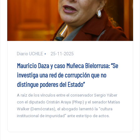
Diario UCHILE
25-11-2025
Mauricio Daza y caso Muñeca Bielorrusa: “Se
investiga una red de corrupción que no
distingue poderes del Estado”
A raíz de los vínculos entre el conservador Sergio Yáber
con el diputado Cristián Araya (PRep) y el senador Matías
Walker (Demócratas), el abogado lamentó la “cultura
institucional de impunidad” ante este tipo de actos.