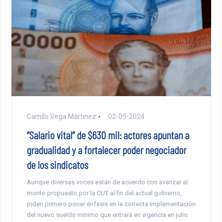
Camilo Vega Martinez
02-05-2024
“Salario vital” de $630 mil: actores apuntan a
gradualidad y a fortalecer poder negociador
de los sindicatos
Aunque diversas voces están de acuerdo con avanzar al
monto propuesto por la CUT al fin del actual gobierno,
piden primero poner énfasis en la correcta implementación
del nuevo sueldo mínimo que entrará en vigencia en julio