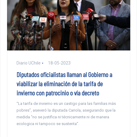
Diario UChile
18-05-2023
Diputados oficialistas llaman al Gobierno a
viabilizar la eliminación de la tarifa de
invierno con patrocinio o vía decreto
“La tarifa de invierno es un castigo para las familias más
pobres”, aseveró la diputada Cariola, asegurando que la
medida “no se justifica ni técnicamente ni de manera
ecologica ni tampoco se sustenta”.