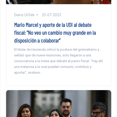
Diario UChile
25-07-2023
Mario Marcel y aporte de la UDI al debate
fiscal: “No veo un cambio muy grande en la
disposición a colaborar”
El titular de Hacienda criticó la postura del gremialismo y
señaló que de nueve reuniones, solo llegaron a una
convocatoria a la mesa que debate el pacto fiscal. “Hay ahí
una instancia a la cual pueden concurrir, contribuir y
aportar”, sostuvo.