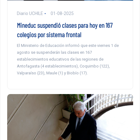
Diario UCHILE
01-08-2025
Mineduc suspendió clases para hoy en 167
colegios por sistema frontal
El Ministerio de Educación informó que este viernes 1 de
agosto se suspenderán las clases en 167
establecimientos educativos de las regiones de
Antofagasta (4 establecimientos), Coquimbo (122),
Valparaíso (23), Maule (1) y Biobío (17).