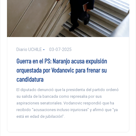
Diario UCHILE
03-07-2025
Guerra en el PS: Naranjo acusa expulsión
orquestada por Vodanovic para frenar su
candidatura
El diputado denunció que la presidenta del partido ordenó
su salida de la bancada como represalia por sus
aspiraciones senatoriales. Vodanovic respondió que ha
recibido “acusaciones incluso injuriosas” y afirmó que “ya
está en edad de jubilación”.