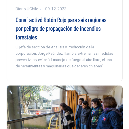
Diario UChile
09-12-2023
Conaf activó Botón Rojo para seis regiones
por peligro de propagación de incendios
forestales
El jefe de sección de Análisis y Predicción de la
corporación, Jorge Faúndez, llamó a extremar las medidas
preventivas y evitar “el manejo de fuego al aire libre, el uso
de herramientas y maquinarias que generen chispas”.