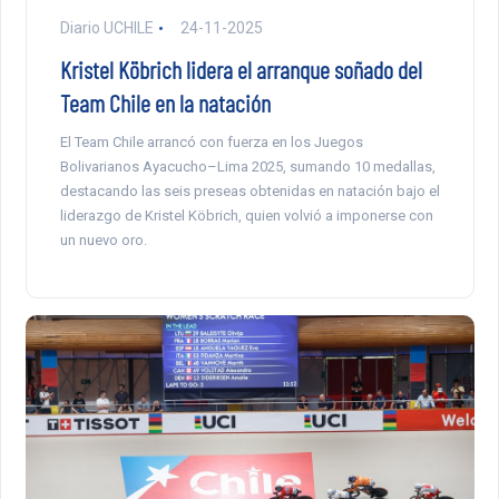
Diario UCHILE
24-11-2025
Kristel Köbrich lidera el arranque soñado del
Team Chile en la natación
El Team Chile arrancó con fuerza en los Juegos
Bolivarianos Ayacucho–Lima 2025, sumando 10 medallas,
destacando las seis preseas obtenidas en natación bajo el
liderazgo de Kristel Köbrich, quien volvió a imponerse con
un nuevo oro.