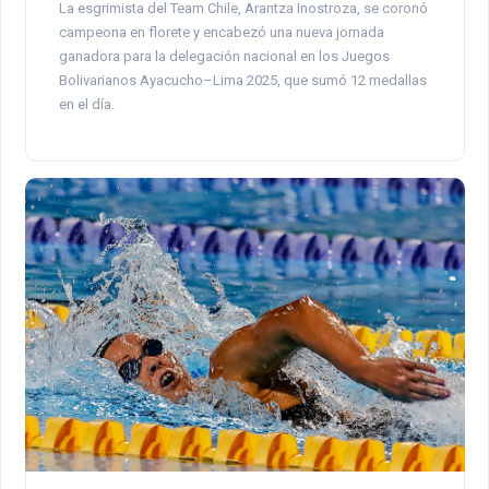
La esgrimista del Team Chile, Arantza Inostroza, se coronó
campeona en florete y encabezó una nueva jornada
ganadora para la delegación nacional en los Juegos
Bolivarianos Ayacucho–Lima 2025, que sumó 12 medallas
en el día.