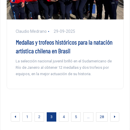
Claudio Medrano
29-09-2025
Medallas y trofeos históricos para la natación
artística chilena en Brasil
La selección nacional juvenil brilló en el Sudamericano de
Río de Janeiro al obtener 12 medallas y dos trofeos por
equipos, en la mejor actuación de su historia.
1
2
3
4
5
…
28