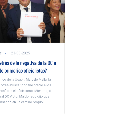
al
23-03-2025
trás de la negativa de la DC a
de primarias oficialistas?
ico de la Usach, Marcelo Mella, la
 otras- busca “ponerle precio a los
os” con el oficialismo. Mientras, el
oral DC Victor Maldonado dijo que
ensando en un camino propio”.