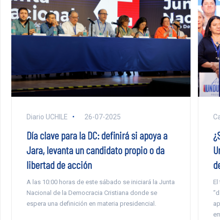
Diario UCHILE
26-07-2025
Ca
Día clave para la DC: definirá si apoya a
¿
Jara, levanta un candidato propio o da
U
libertad de acción
d
A las 10:00 horas de este sábado se iniciará la Junta
El
Nacional de la Democracia Cristiana donde se
“d
espera una definición en materia presidencial.
ap
em