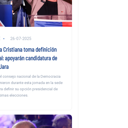
E
26-07-2025
 Cristiana toma definición
al: apoyarán candidatura de
Jara
 el consejo nacional de la Democracia
unieron durante esta jornada en la sede
ra definir su opción presidencial de
ximas elecciones.