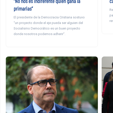
“No nos es indiferente quien gana la
c
primarias”
Re
pa
El presidente de la Democracia Cristiana sostuvo
re
“un proyecto donde el eje pueda ser alguien del
Socialismo Democrático es un buen proyecto
donde nosotros podemos adherir”.