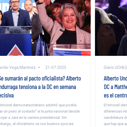
milo Vega Martinez
21-07-2025
Diario UCHIL
Se sumarán al pacto oficialista? Alberto
Alberto Un
ndurraga tensiona a la DC en semana
DC a Matthe
ecisiva
es el centr
 timonel democratacristiano advirtió que podría
El timonel de
ar un paso al costado” si la junta nacional decide
diferencias in
oyar a Jara en la carrera presidencial. Sin
candidatura d
bargo, el oficialismo ve con buenos ojos las
que hay que a