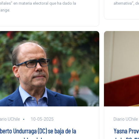
eñales” en materia electoral que ha dado la
alternativa”, d
lange.
ario UChile
10-05-2025
Diario UChile
berto Undurraga (DC) se baja de la
Yasna Provo