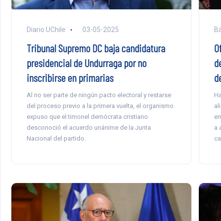
Diario UChile
03-05-2025
Bá
Tribunal Supremo DC baja candidatura
O
presidencial de Undurraga por no
d
inscribirse en primarias
d
Al no ser parte de ningún pacto electoral y restarse
Ha
del proceso previo a la primera vuelta, el organismo
al
expuso que el timonel demócrata cristiano
em
desconoció el acuerdo unánime de la Junta
a 
Nacional del partido.
ca