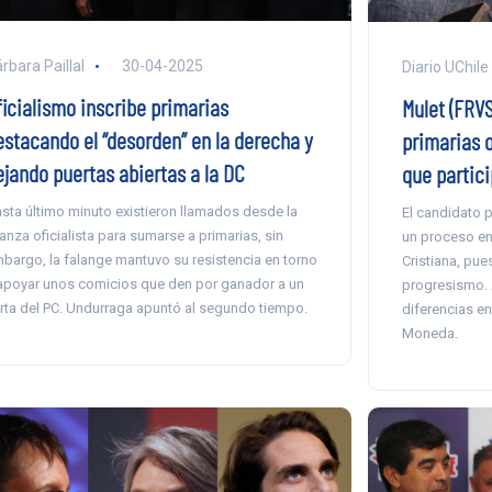
rbara Paillal
30-04-2025
Diario UChile
ficialismo inscribe primarias
Mulet (FRVS
estacando el “desorden” en la derecha y
primarias o
ejando puertas abiertas a la DC
que partici
sta último minuto existieron llamados desde la
El candidato 
ianza oficialista para sumarse a primarias, sin
un proceso en
bargo, la falange mantuvo su resistencia en torno
Cristiana, pue
apoyar unos comicios que den por ganador a un
progresismo.
rta del PC. Undurraga apuntó al segundo tiempo.
diferencias en
Moneda.