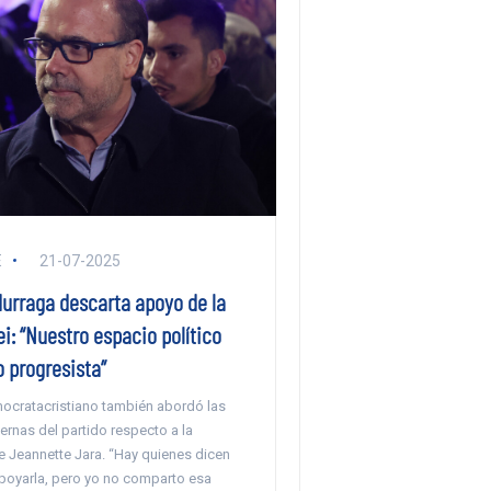
E
21-07-2025
durraga descarta apoyo de la
i: “Nuestro espacio político
o progresista”
mocratacristiano también abordó las
ternas del partido respecto a la
e Jeannette Jara. “Hay quienes dicen
poyarla, pero yo no comparto esa