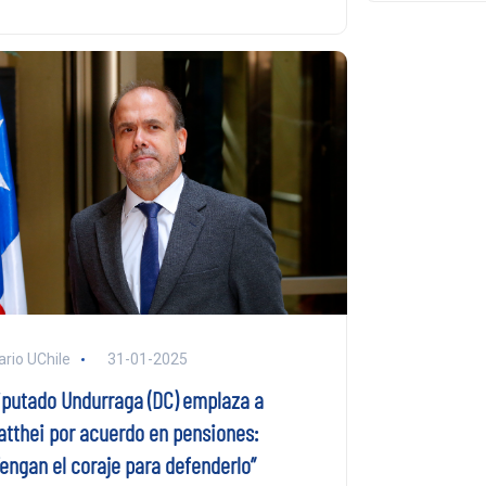
ario UChile
31-01-2025
iputado Undurraga (DC) emplaza a
atthei por acuerdo en pensiones:
Tengan el coraje para defenderlo”