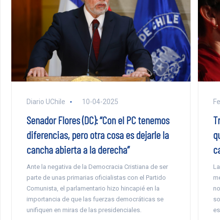
Diario UChile
10-04-2025
F
Senador Flores (DC): “Con el PC tenemos
T
diferencias, pero otra cosa es dejarle la
q
cancha abierta a la derecha”
c
Ante la negativa de la Democracia Cristiana de ser
La
parte de unas primarias oficialistas con el Partido
me
Comunista, el parlamentario hizo hincapié en la
no
importancia de que las fuerzas democráticas se
so
unifiquen en miras de las presidenciales.
es