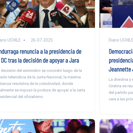
ario UCHILE
26-07-2025
Diario UCHIL
ndurraga renuncia a la presidencia de
Democracia
 DC tras la decisión de apoyar a Jara
presidenci
Jeannette 
 decisión del exministro se concretó luego de la
sión telemática de la Junta Nacional, la máxima
La directiva y
stancia resolutiva de la colectividad, donde
Cristina se re
nalmente se impuso la postura de apoyar a la carta
del partido pa
esidencial del oficialismo.
cara a las pró