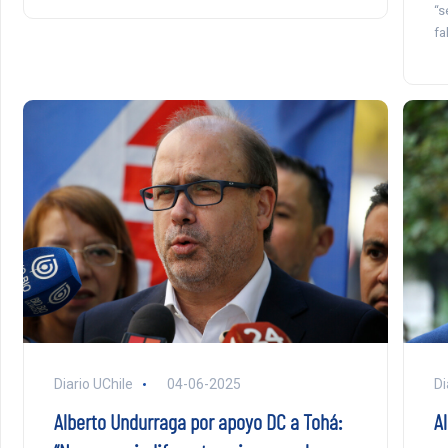
“s
fa
Diario UChile
04-06-2025
Di
Alberto Undurraga por apoyo DC a Tohá:
Al