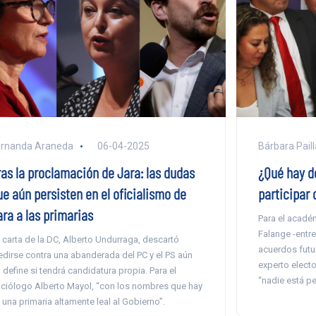
ernanda Araneda
06-04-2025
Bárbara Paill
ras la proclamación de Jara: las dudas
¿Qué hay de
ue aún persisten en el oficialismo de
participar 
ara a las primarias
Para el académ
Falange -entre
 carta de la DC, Alberto Undurraga, descartó
acuerdos futur
dirse contra una abanderada del PC y el PS aún
experto elect
 define si tendrá candidatura propia. Para el
“nadie está p
ciólogo Alberto Mayol, “con los nombres que hay
 una primaria altamente leal al Gobierno”.