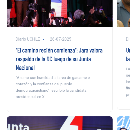
Diario UCHILE
26-07-2025
Di
“El camino recién comienza”: Jara valora
U
respaldo de la DC luego de su Junta
la
Nacional
La
se
“Asumo con humildad la tarea de ganarme el
in
corazón y la confianza del pueblo
fi
democratacristiano”, escribió la candidata
pr
presidencial en X.