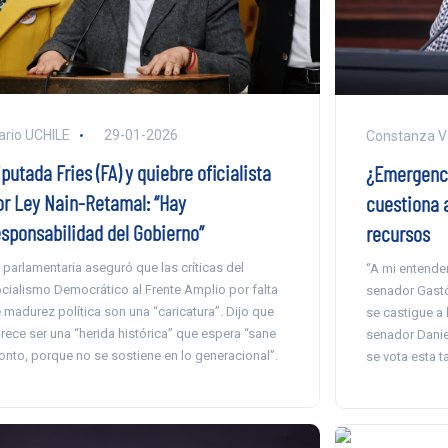
ario UCHILE
29-01-2026
Constanza V
putada Fries (FA) y quiebre oficialista
¿Emergenci
or Ley Nain-Retamal: “Hay
cuestiona 
esponsabilidad del Gobierno”
recursos
 parlamentaria aseguró que las críticas del
“A mi entender
cialismo Democrático al Frente Amplio por falta
senador Gastó
 madurez política son una “caricatura”. Dijo que
se castigue a 
rece ser una “herida histórica” que espera “sane
senador Daniel
onto, porque no se sostiene en lo generacional”.
se vota esta t