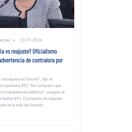
argas
20-01-2026
a vs reajuste? Oficialismo
advertencia de contralora por
 sobrepasa su función”, dijo el
n Saavedra (PS). “No comparto que
los trabajadores públicos”, aseguró el
 Núñez (PC). El proyecto de reajuste
arde en la sala del Senado.