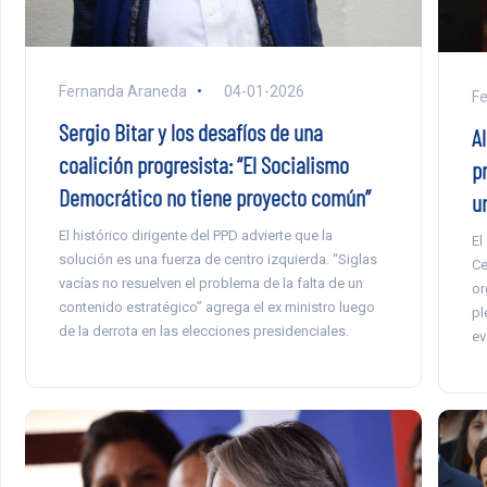
Fernanda Araneda
04-01-2026
F
Sergio Bitar y los desafíos de una
Al
coalición progresista: “El Socialismo
p
Democrático no tiene proyecto común”
u
El histórico dirigente del PPD advierte que la
El
solución es una fuerza de centro izquierda. “Siglas
Ce
vacías no resuelven el problema de la falta de un
or
contenido estratégico” agrega el ex ministro luego
pl
de la derrota en las elecciones presidenciales.
ev