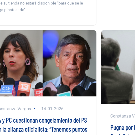
e su tienda no estará disponible “para que se le
ga pisoteando”.
onstanza Vargas
14-01-2026
Constanza V
A y PC cuestionan congelamiento del PS
Pugna por 
 la alianza oficialista: “Tenemos puntos