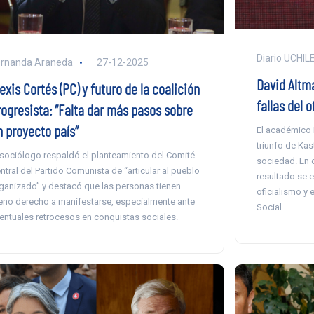
Diario UCHIL
ernanda Araneda
27-12-2025
David Altma
exis Cortés (PC) y futuro de la coalición
fallas del 
rogresista: “Falta dar más pasos sobre
n proyecto país”
El académico 
triunfo de Kas
 sociólogo respaldó el planteamiento del Comité
sociedad. En 
ntral del Partido Comunista de “articular al pueblo
resultado se 
ganizado” y destacó que las personas tienen
oficialismo y 
eno derecho a manifestarse, especialmente ante
Social.
entuales retrocesos en conquistas sociales.