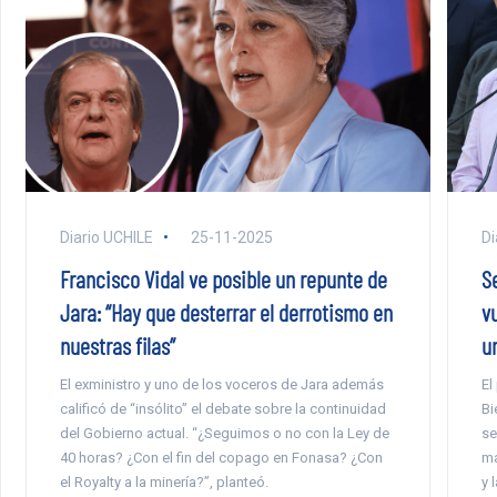
Diario UCHILE
25-11-2025
Di
Francisco Vidal ve posible un repunte de
S
Jara: “Hay que desterrar el derrotismo en
v
nuestras filas”
u
El exministro y uno de los voceros de Jara además
El
calificó de “insólito” el debate sobre la continuidad
Bi
del Gobierno actual. “¿Seguimos o no con la Ley de
se
40 horas? ¿Con el fin del copago en Fonasa? ¿Con
ma
el Royalty a la minería?”, planteó.
y 