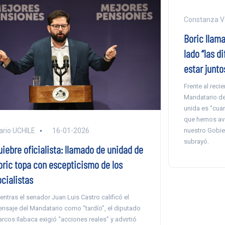
Constanza V
Boric llama
lado “las d
estar junto
Frente al recie
Mandatario de
unida es “cua
que hemos av
nuestro Gobie
ario UCHILE
16-01-2026
subrayó.
uiebre oficialista: llamado de unidad de
oric topa con escepticismo de los
ocialistas
entras el senador Juan Luis Castro calificó el
nsaje del Mandatario como “tardío”, el diputado
rcos Ilabaca exigió “acciones reales” y advirtió