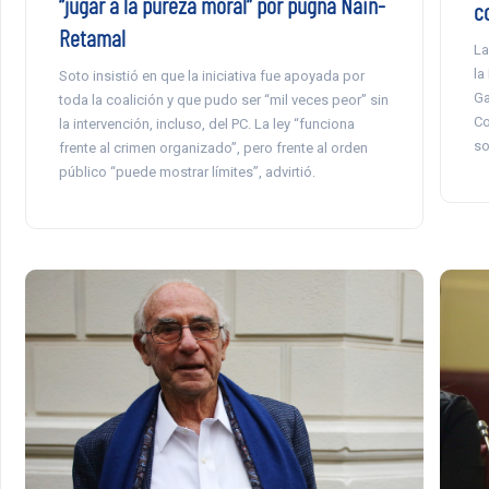
“jugar a la pureza moral” por pugna Nain-
co
Retamal
La
la
Soto insistió en que la iniciativa fue apoyada por
Ga
toda la coalición y que pudo ser “mil veces peor” sin
Co
la intervención, incluso, del PC. La ley “funciona
so
frente al crimen organizado”, pero frente al orden
público “puede mostrar límites”, advirtió.