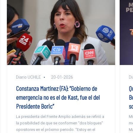
Diario UCHILE
20-01-2026
Di
Constanza Martínez (FA): “Gobierno de
Q
emergencia no es el de Kast, fue el del
B
Presidente Boric”
s
La presidenta del Frente Amplio además se refirió a
Mi
la posibilidad de que se conformen “dos bloques”
me
opositores en el próximo periodo. “Estoy en el
Ma