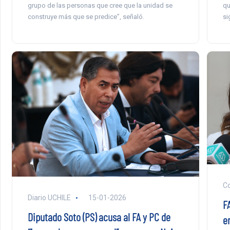
grupo de las personas que cree que la unidad se
qu
construye más que se predice”, señaló.
si
C
Diario UCHILE
15-01-2026
F
Diputado Soto (PS) acusa al FA y PC de
en