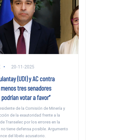
E
20-11-2025
lantay (UDI) y AC contra
l menos tres senadores
s podrían votar a favor”
residente de la Comisión de Minería y
cción de la exautoridad frente a la
e Transelec por los errores en la
ca no tiene defensa posible. Argumento
ance del libelo acusatorio.