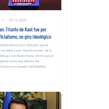
E
20-12-2025
n: Triunfo de Kast fue por
oficialismo, no giro ideológico
David Altman (UC) descartó que el
t se deba a una “derechización” de la
diálogo con Radio Pauta, afirmó que el
explica como una derrota del
el trauma no resuelto del Estallido