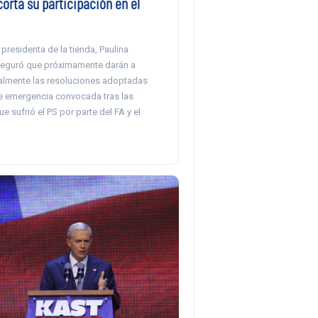
corta su participación en el
presidenta de la tienda, Paulina
seguró que próximamente darán a
lmente las resoluciones adoptadas
e emergencia convocada tras las
e sufrió el PS por parte del FA y el