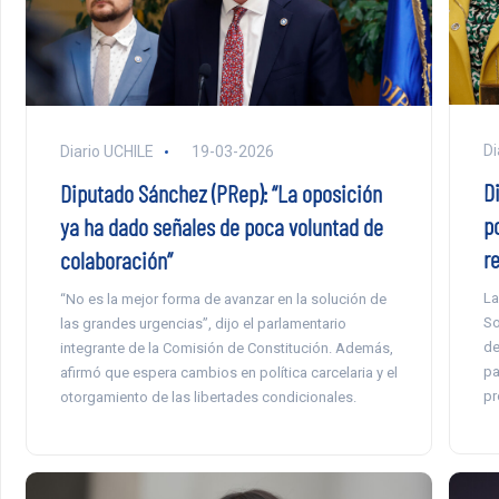
Di
Diario UCHILE
19-03-2026
Di
Diputado Sánchez (PRep): “La oposición
p
ya ha dado señales de poca voluntad de
r
colaboración”
La
“No es la mejor forma de avanzar en la solución de
So
las grandes urgencias”, dijo el parlamentario
de
integrante de la Comisión de Constitución. Además,
pa
afirmó que espera cambios en política carcelaria y el
pr
otorgamiento de las libertades condicionales.