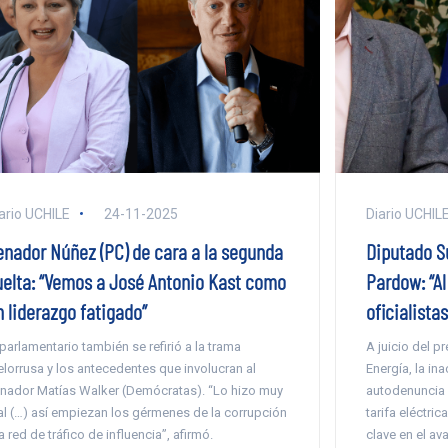
ario UCHILE
24-11-2025
Diario UCHIL
enador Núñez (PC) de cara a la segunda
Diputado Su
uelta: “Vemos a José Antonio Kast como
Pardow: “A
n liderazgo fatigado”
oficialista
 parlamentario también se refirió a la trama
A juicio del p
elorrusa y los antecedentes que involucran al
Energía, la ina
nador Matías Walker (Demócratas). “Lo hizo muy
autodenuncia d
l (…) así empiezan los gérmenes de la corrupción
tarifa eléctri
la red de tráfico de influencia”, afirmó.
clave en el av