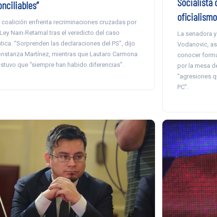
Socialista 
nciliables”
oficialismo
 coalición enfrenta recriminaciones cruzadas por
 Ley Nain-Retamal tras el veredicto del caso
La senadora y 
tica. “Sorprenden las declaraciones del PS”, dijo
Vodanovic, a
nstanza Martínez, mientras que Lautaro Carmona
conocer forma
stuvo que “siempre han habido diferencias”.
por la mesa d
“agresiones qu
PC”.