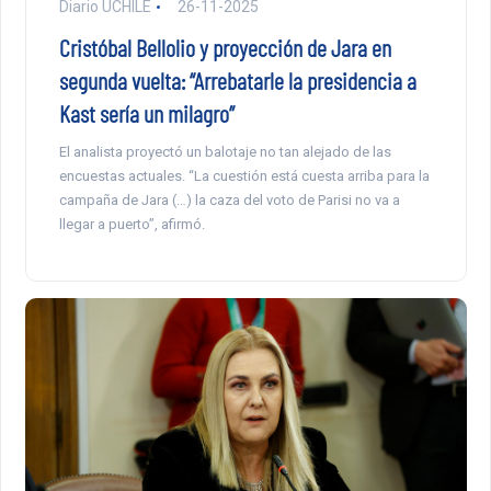
Diario UCHILE
26-11-2025
Cristóbal Bellolio y proyección de Jara en
segunda vuelta: “Arrebatarle la presidencia a
Kast sería un milagro”
El analista proyectó un balotaje no tan alejado de las
encuestas actuales. “La cuestión está cuesta arriba para la
campaña de Jara (…) la caza del voto de Parisi no va a
llegar a puerto”, afirmó.