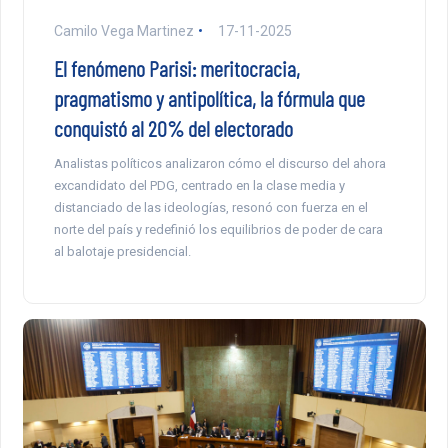
Camilo Vega Martinez
17-11-2025
El fenómeno Parisi: meritocracia,
pragmatismo y antipolítica, la fórmula que
conquistó al 20% del electorado
Analistas políticos analizaron cómo el discurso del ahora
excandidato del PDG, centrado en la clase media y
distanciado de las ideologías, resonó con fuerza en el
norte del país y redefinió los equilibrios de poder de cara
al balotaje presidencial.