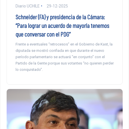
Diario UCHILE
29-12-2025
Schneider (FA) y presidencia de la Cámara:
“Para lograr un acuerdo de mayoría tenemos
que conversar con el PDG”
Frente a eventuales “retrocesos” en el Gobierno de Kast, la
diputada se mostró confiada en que durante el nuevo
período parlamentario se actuará “en conjunto” con el
Partido de la Gente porque sus votantes “no quieren perder
lo conquistado”.