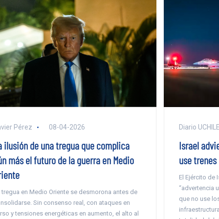
vier Pérez
08-04-2026
Diario UCHIL
a ilusión de una tregua que complica
Israel advi
ún más el futuro de la guerra en Medio
use trenes
riente
El Ejército de
“advertencia u
 tregua en Medio Oriente se desmorona antes de
que no use los
nsolidarse. Sin consenso real, con ataques en
infraestructura
rso y tensiones energéticas en aumento, el alto al