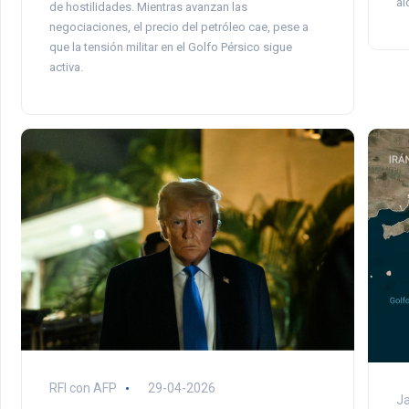
al
de hostilidades. Mientras avanzan las
negociaciones, el precio del petróleo cae, pese a
que la tensión militar en el Golfo Pérsico sigue
activa.
RFI con AFP
29-04-2026
Ja