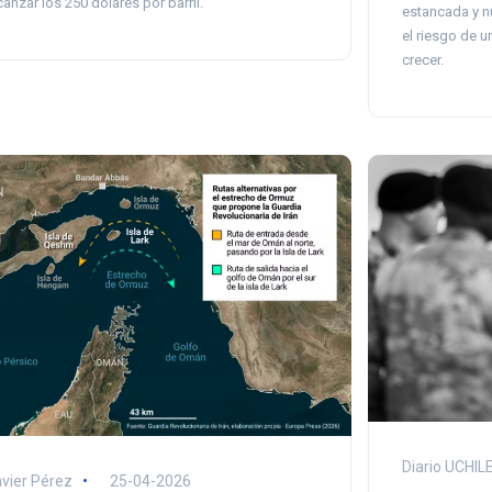
canzar los 250 dólares por barril.
estancada y n
el riesgo de u
crecer.
Diario UCHIL
vier Pérez
25-04-2026