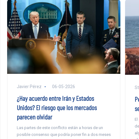
Javier Pérez
06-05-2026
St
¿Hay acuerdo entre Irán y Estados
Pe
Unidos? El riesgo que los mercados
se
parecen olvidar
El
de
Las partes de este conflicto están a horas de un
al
posible consenso que podría poner fin a dos meses