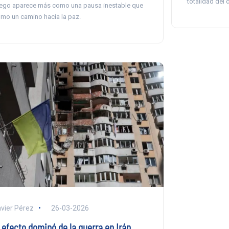
totalidad del d
ego aparece más como una pausa inestable que
mo un camino hacia la paz.
vier Pérez
26-03-2026
l efecto dominó de la guerra en Irán