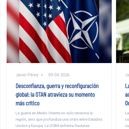
Javier Pérez
09-04-2026
Ja
Desconfianza, guerra y reconfiguración
L
global: la OTAN atravieza su momento
a
más crítico
O
La guerra en Medio Oriente no solo tensiona la
La
región, sino que profundiza una crisis entre Estados
co
Unidos y Europa. La OTAN enfrenta fracturas
cu