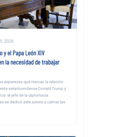
05-2026
o y el Papa León XIV
n la necesidad de trabajar
as asperezas que marcan la relación
idente estadounidense Donald Trump y
ice, el jefe de la diplomacia
e se dedicó este jueves a calmar las