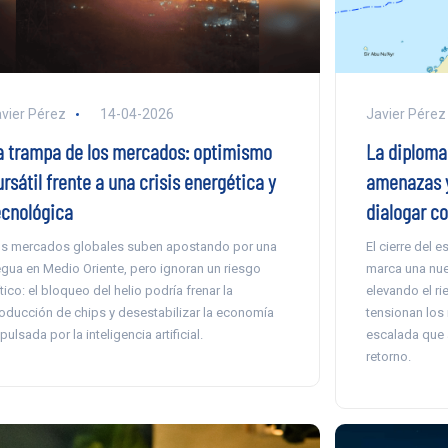
vier Pérez
14-04-2026
Javier Pérez
a trampa de los mercados: optimismo
La diploma
rsátil frente a una crisis energética y
amenazas y
ecnológica
dialogar co
s mercados globales suben apostando por una
El cierre del 
egua en Medio Oriente, pero ignoran un riesgo
marca una nuev
ítico: el bloqueo del helio podría frenar la
elevando el ri
oducción de chips y desestabilizar la economía
tensionan los
pulsada por la inteligencia artificial.
escalada que a
retorno.