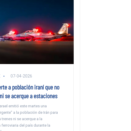
E
07-04-2026
erte a población iraní que no
 ni se acerque a estaciones
 Israel emitió este martes una
rgente” a la población de Irán para
 trenes ni se acerque a la
 ferroviaria del país durante la