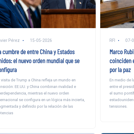
vier Pérez
15-05-2026
RFI
07-
a cumbre de entre China y Estados
Marco Rubi
nidos: el nuevo orden mundial que se
coinciden e
onfigura
por la paz
 visita de Trump a China refleja un mundo en
En medio de l
ansición: EE.UU. y China combinan rivalidad e
entre el pres
terdependencia, mientras el nuevo orden
el sumo pontíf
ternacional se configura en un lógica más incierta,
estadounidens
agmentada y definido por la relación de las
tensiones.
tencias