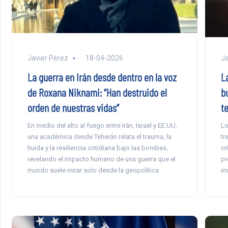
Javier Pérez
18-04-2026
Ja
La guerra en Irán desde dentro en la voz
L
de Roxana Niknami: “Han destruido el
bu
orden de nuestras vidas”
t
En medio del alto al fuego entre Irán, Israel y EE.UU,
Lo
una académica desde Teherán relata el trauma, la
tr
huida y la resiliencia cotidiana bajo las bombas,
cr
revelando el impacto humano de una guerra que el
pr
mundo suele mirar solo desde la geopolítica.
im