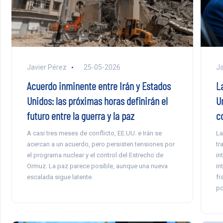
Javier Pérez
25-05-2026
Ja
Acuerdo inminente entre Irán y Estados
L
Unidos: las próximas horas definirán el
U
futuro entre la guerra y la paz
c
A casi tres meses de conflicto, EE.UU. e Irán se
La
acercan a un acuerdo, pero persisten tensiones por
tr
el programa nuclear y el control del Estrecho de
in
Ormuz. La paz parece posible, aunque una nueva
in
escalada sigue latente.
fr
po