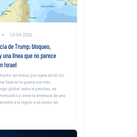
13-04-2026
cia de Trump: bloqueo,
 una línea que no parece
n Israel
estrecho de Ormuz por parte de EE.UU.
a fase en la guerra con Irán,
esgo global: sube el petróleo, se
 mercados y crece la amenaza de una
rrastre a la región a un punto sin