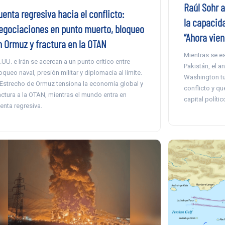
Raúl Sohr 
enta regresiva hacia el conflicto:
la capacida
egociaciones en punto muerto, bloqueo
“Ahora vie
n Ormuz y fractura en la OTAN
Mientras se e
.UU. e Irán se acercan a un punto crítico entre
Pakistán, el a
oqueo naval, presión militar y diplomacia al límite.
Washington tuvo
 Estrecho de Ormuz tensiona la economía global y
conflicto y q
actura a la OTAN, mientras el mundo entra en
capital polític
enta regresiva.